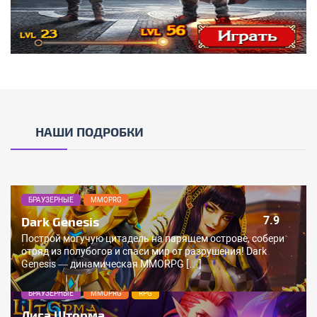
НАШИ ПОДРОБКИ
БРАУЗЕРНЫЕ
MMOPRG
Dark Genesis
7.9
Построй могучую цитадель на парящем острове, собери
отряд из полубогов и спаси мир от разрушения! Dark
Genesis — динамическая MMORPG […]
БРАУЗЕРНЫЕ
MMOPRG
RPG
Лига Шторма