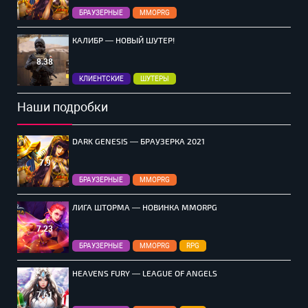
БРАУЗЕРНЫЕ
MMOPRG
КАЛИБР — НОВЫЙ ШУТЕР!
8.38
КЛИЕНТСКИЕ
ШУТЕРЫ
Наши подробки
DARK GENESIS — БРАУЗЕРКА 2021
7.9
БРАУЗЕРНЫЕ
MMOPRG
ЛИГА ШТОРМА — НОВИНКА MMORPG
7.23
БРАУЗЕРНЫЕ
MMOPRG
RPG
HEAVENS FURY — LEAGUE OF ANGELS
7.61