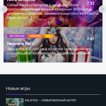
7.23
Собери отряд супергероев и шагни навстречу
приключениям в мир шторма! Красочная 3D-графика,
динамичные сражения, занимательные события и квесты,
герои шести […]
БРАУЗЕРНЫЕ
MMOPRG
RPG
7.61
Heavens Fury
Лига ангелов 3 – это одна из частей серии онлайн игр,
пользующаяся популярностью среди пользователей.
Новые игры
ENLISTED — НОВЫЙ ВОЕННЫЙ ШУТЕР!