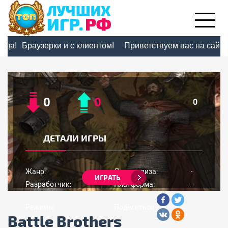
!
Браузерки и с клиентом!
Приветствуем вас на сайте 
0
0
0
ДЕТАЛИ ИГРЫ
Жанр:
Дата релиза:
-
-
ИГРАТЬ
Разработчик:
Платформа:
-
-
Режимы:
Поделиться:
-
Battle Brothers