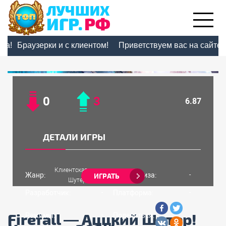
Браузерки и с клиентом!
Приветствуем вас на сайте Т
0
3
6.87
ДЕТАЛИ ИГРЫ
Клиентская игра,
Жанр:
Дата релиза:
-
ИГРАТЬ
Шутер, MMO
Разработчик:
Платформа:
-
-
Firefall — Аццкий Шутер!
Режимы:
Поделиться:
-