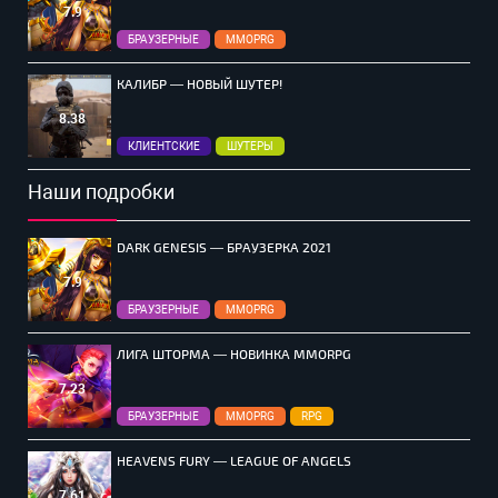
7.9
БРАУЗЕРНЫЕ
MMOPRG
КАЛИБР — НОВЫЙ ШУТЕР!
8.38
КЛИЕНТСКИЕ
ШУТЕРЫ
Наши подробки
DARK GENESIS — БРАУЗЕРКА 2021
7.9
БРАУЗЕРНЫЕ
MMOPRG
ЛИГА ШТОРМА — НОВИНКА MMORPG
7.23
БРАУЗЕРНЫЕ
MMOPRG
RPG
HEAVENS FURY — LEAGUE OF ANGELS
7.61