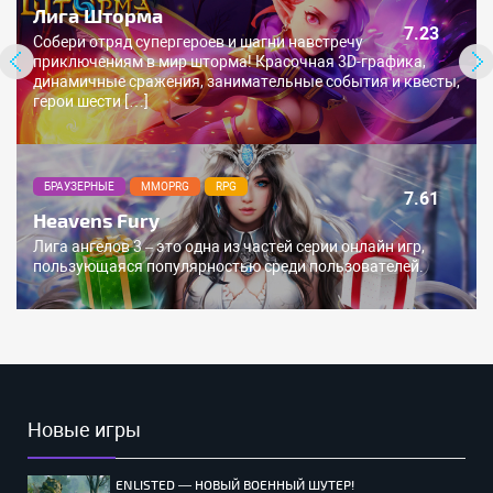
Лига Шторма
7.23
Собери отряд супергероев и шагни навстречу
приключениям в мир шторма! Красочная 3D-графика,
динамичные сражения, занимательные события и квесты,
герои шести […]
БРАУЗЕРНЫЕ
MMOPRG
RPG
7.61
Heavens Fury
Лига ангелов 3 – это одна из частей серии онлайн игр,
пользующаяся популярностью среди пользователей.
Новые игры
ENLISTED — НОВЫЙ ВОЕННЫЙ ШУТЕР!