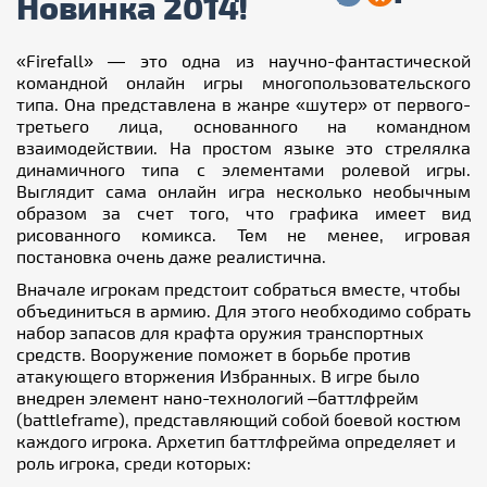
Новинка 2014!
«Firefall» — это одна из научно-фантастической
командной онлайн игры многопользовательского
типа.
Она представлена в жанре «шутер» от первого-
третьего лица, основанного на командном
взаимодействии. На простом языке это стрелялка
динамичного типа с элементами ролевой игры.
Выглядит сама онлайн игра несколько необычным
образом за счет того, что графика имеет вид
рисованного комикса. Тем не менее, игровая
постановка очень даже реалистична.
Вначале игрокам предстоит собраться вместе, чтобы
объединиться в армию. Для этого необходимо собрать
набор запасов для крафта оружия транспортных
средств. Вооружение поможет в борьбе против
атакующего вторжения Избранных. В игре было
внедрен элемент нано-технологий –баттлфрейм
(battleframe), представляющий собой боевой костюм
каждого игрока. Архетип баттлфрейма определяет и
роль игрока, среди которых: