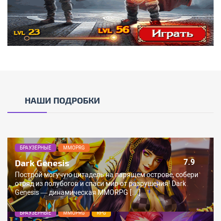
НАШИ ПОДРОБКИ
БРАУЗЕРНЫЕ
MMOPRG
Dark Genesis
7.9
Построй могучую цитадель на парящем острове, собери
отряд из полубогов и спаси мир от разрушения! Dark
Genesis — динамическая MMORPG […]
БРАУЗЕРНЫЕ
MMOPRG
RPG