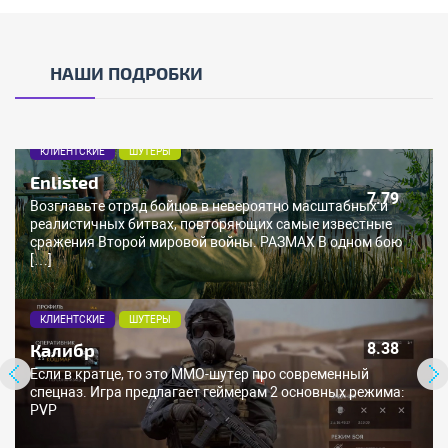
НАШИ ПОДРОБКИ
КЛИЕНТСКИЕ
ШУТЕРЫ
Enlisted
7.79
Возглавьте отряд бойцов в невероятно масштабных и
реалистичных битвах, повторяющих самые известные
сражения Второй мировой войны. РАЗМАХ В одном бою
[…]
КЛИЕНТСКИЕ
ШУТЕРЫ
Калибр
8.38
Если в кратце, то это ММО-шутер про современный
спецназ. Игра предлагает геймерам 2 основных режима:
PVP