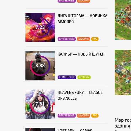
БРАУЗЕРНЫЕ
MMOPRG
ЛИГА ШТОРМА — НОВИНКА
MMORPG
7.23
БРАУЗЕРНЫЕ
MMOPRG
RPG
КАЛИБР — НОВЫЙ ШУТЕР!
8.38
КЛИЕНТСКИЕ
ШУТЕРЫ
HEAVENS FURY — LEAGUE
OF ANGELS
7.61
БРАУЗЕРНЫЕ
MMOPRG
RPG
Мэр го
здания
LOST ARK — САМАЯ