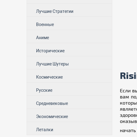
Лучшие Стратегии
Военные
Аниме
Исторические
Лучшие Шутеры
Ris
Космические
Если в
Русские
вам по
которы
Средневековые
являет
здоров
Экономические
оказыв
Леталки
начать