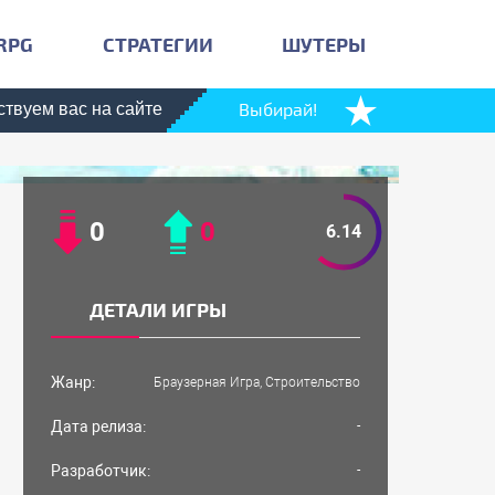
RPG
СТРАТЕГИИ
ШУТЕРЫ
Выбирай!
с на сайте ТОП ЛУЧШИХ ИГР!
У нас вы найдете самые по
0
0
6.14
ДЕТАЛИ ИГРЫ
Жанр:
Браузерная Игра, Строительство
Дата релиза:
-
Разработчик:
-