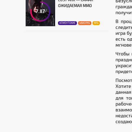
Безусл
ОЖИДАЕМАЯ MMO
гражда
7.87
получи
В проц
КЛИЕНТСКИЕ
MMOPRG
RPG
следит
игра б
есть о
мгновен
Чтобы 
праздн
украси
придет
Посмо
Хотите
данная
для то
рабоче
взаимо
недост
создаю