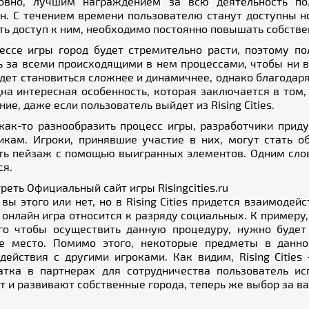
овно, лучшим награждением за всю деятельность пол
н. С течением времени пользователю станут доступны н
ть доступ к ним, необходимо постоянно повышать собстве
ессе игры город будет стремительно расти, поэтому п
ь за всеми происходящими в нем процессами, чтобы ни в 
удет становиться сложнее и динамичнее, однако благодаря
дна интересная особенность, которая заключается в том,
ие, даже если пользователь выйдет из Rising Cities.
как-то разнообразить процесс игры, разработчики прид
икам. Игроки, принявшие участие в них, могут стать 
ть пейзаж с помощью выигранных элементов. Одним словом
ся.
треть
Официальный сайт игры Risingcities.ru
 вы этого или нет, но в Rising Cities придется взаимоде
 онлайн игра относится к разряду социальных. К примеру,
го чтобы осуществить данную процедуру, нужно будет 
е место. Помимо этого, некоторые предметы в данн
действия с другими игроками. Как видим, Rising Citie
атка в партнерах для сотрудничества пользователь и
т и развивают собственные города, теперь же выбор за в